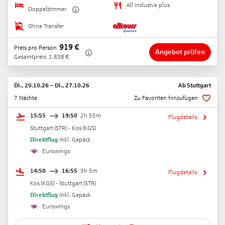
All Inclusive plus
Doppelzimmer
Ohne Transfer
919
€
Preis pro Person
Angebot prüfen
Gesamtpreis
1.838
€
Di., 20.10.26
–
Di., 27.10.26
Ab
Stuttgart
7 Nächte
Zu Favoriten hinzufügen
15:55
19:50
2h 55m
Flugdetails
Stuttgart
(
STR
) -
Kos
(
KGS
)
Direktflug
Inkl. Gepäck
Eurowings
14:50
16:55
3h 5m
Flugdetails
Kos
(
KGS
) -
Stuttgart
(
STR
)
Direktflug
Inkl. Gepäck
Eurowings