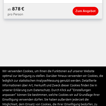
878
€
ab
Zum Angebot
pro Person
Wir verwenden Cookies, um Ihnen die Funktionen auf unserer Website
optimal zur Verfügung zu stellen. Darüber hinaus verwenden wir Cookies, die
lediglich zur statistischen Analyse/Messung genutzt werden. Detaillierte
Informationen über Art, Herkunft und Zweck dieser Cookies finden Sie in
unserer Erklärung zum Datenschutz. Durch Klick auf "Einstellungen
anpassen" können Sie bestimmen, welche Cookies wir auf Grundlage Ihrer
Einwilligung verwenden dürfen. Sie haben außerdem jederzeit die
Möglichkeit, dem Einsatz von Cookies, die Ihrer Einwilligung bedürfen, zu