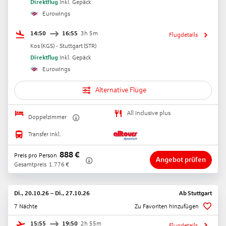
Direktflug
Inkl. Gepäck
Eurowings
14:50
16:55
3h 5m
Flugdetails
Kos
(
KGS
) -
Stuttgart
(
STR
)
Direktflug
Inkl. Gepäck
Eurowings
Alternative Flüge
All Inclusive plus
Doppelzimmer
Transfer inkl.
888
€
Preis pro Person
Angebot prüfen
Gesamtpreis
1.776
€
Di., 20.10.26
–
Di., 27.10.26
Ab
Stuttgart
7 Nächte
Zu Favoriten hinzufügen
15:55
19:50
2h 55m
Flugdetails