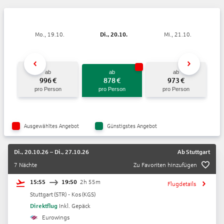
Mo., 19.10.
Di., 20.10.
Mi., 21.10.
ab
ab
ab
996
€
878
€
973
€
pro Person
pro Person
pro Person
Ausgewähltes Angebot
Günstigstes Angebot
Di., 20.10.26
–
Di., 27.10.26
Ab
Stuttgart
7 Nächte
Zu Favoriten hinzufügen
15:55
19:50
2h 55m
Flugdetails
Stuttgart
(
STR
) -
Kos
(
KGS
)
Direktflug
Inkl. Gepäck
Eurowings