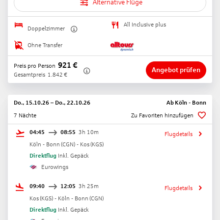
Alternative Flüge
All Inclusive plus
Doppelzimmer
Ohne Transfer
921
€
Preis pro Person
Angebot prüfen
Gesamtpreis
1.842
€
Do., 15.10.26
–
Do., 22.10.26
Ab
Köln - Bonn
7 Nächte
Zu Favoriten hinzufügen
04:45
08:55
3h 10m
Flugdetails
Köln - Bonn
(
CGN
) -
Kos
(
KGS
)
Direktflug
Inkl. Gepäck
Eurowings
09:40
12:05
3h 25m
Flugdetails
Kos
(
KGS
) -
Köln - Bonn
(
CGN
)
Direktflug
Inkl. Gepäck