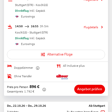
Stuttgart
(
STR
) -
Kos
(
KGS
)
Direktflug
Inkl. Gepäck
Eurowings
14:50
16:55
3h 5m
Flugdetails
Kos
(
KGS
) -
Stuttgart
(
STR
)
Direktflug
Inkl. Gepäck
Eurowings
Alternative Flüge
All Inclusive plus
Doppelzimmer
Ohne Transfer
896
€
Preis pro Person
Angebot prüfen
Gesamtpreis
1.792
€
Do., 22.10.26
–
Do., 29.10.26
Ab
Stuttgart