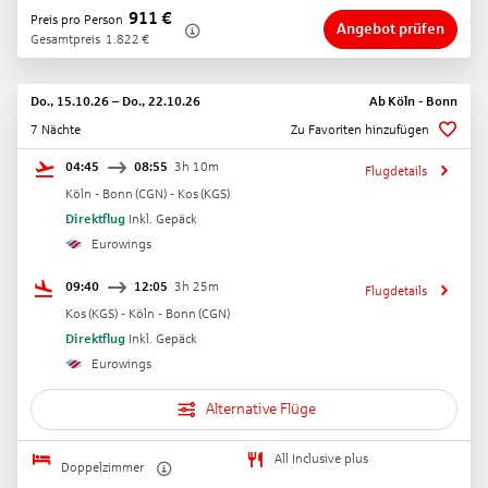
911
€
Preis pro Person
Angebot prüfen
Gesamtpreis
1.822
€
Do., 15.10.26
–
Do., 22.10.26
Ab
Köln - Bonn
7 Nächte
Zu Favoriten hinzufügen
04:45
08:55
3h 10m
Flugdetails
Köln - Bonn
(
CGN
) -
Kos
(
KGS
)
Direktflug
Inkl. Gepäck
Eurowings
09:40
12:05
3h 25m
Flugdetails
Kos
(
KGS
) -
Köln - Bonn
(
CGN
)
Direktflug
Inkl. Gepäck
Eurowings
Alternative Flüge
All Inclusive plus
Doppelzimmer