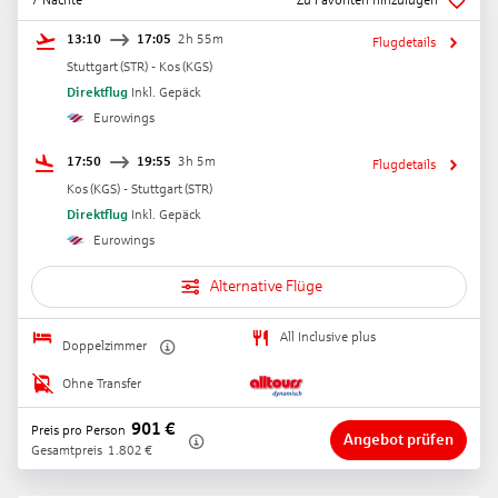
7 Nächte
Zu Favoriten hinzufügen
13:10
17:05
2h 55m
Flugdetails
Stuttgart
(
STR
) -
Kos
(
KGS
)
Direktflug
Inkl. Gepäck
Eurowings
17:50
19:55
3h 5m
Flugdetails
Kos
(
KGS
) -
Stuttgart
(
STR
)
Direktflug
Inkl. Gepäck
Eurowings
Alternative Flüge
All Inclusive plus
Doppelzimmer
Ohne Transfer
901
€
Preis pro Person
Angebot prüfen
Gesamtpreis
1.802
€