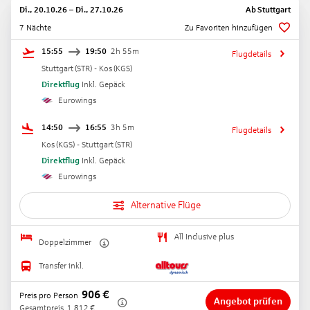
Di., 20.10.26
–
Di., 27.10.26
Ab
Stuttgart
7 Nächte
Zu Favoriten hinzufügen
15:55
19:50
2h 55m
Flugdetails
Stuttgart
(
STR
) -
Kos
(
KGS
)
Direktflug
Inkl. Gepäck
Eurowings
14:50
16:55
3h 5m
Flugdetails
Kos
(
KGS
) -
Stuttgart
(
STR
)
Direktflug
Inkl. Gepäck
Eurowings
Alternative Flüge
All Inclusive plus
Doppelzimmer
Transfer inkl.
906
€
Preis pro Person
Angebot prüfen
Gesamtpreis
1.812
€