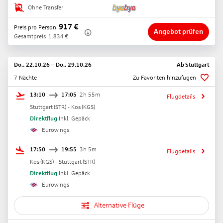
Ohne Transfer
917
€
Preis pro Person
Angebot prüfen
Gesamtpreis
1.834
€
Do., 22.10.26
–
Do., 29.10.26
Ab
Stuttgart
7 Nächte
Zu Favoriten hinzufügen
13:10
17:05
2h 55m
Flugdetails
Stuttgart
(
STR
) -
Kos
(
KGS
)
Direktflug
Inkl. Gepäck
Eurowings
17:50
19:55
3h 5m
Flugdetails
Kos
(
KGS
) -
Stuttgart
(
STR
)
Direktflug
Inkl. Gepäck
Eurowings
Alternative Flüge