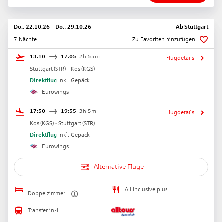
Do., 22.10.26
–
Do., 29.10.26
Ab
Stuttgart
7 Nächte
Zu Favoriten hinzufügen
13:10
17:05
2h 55m
Flugdetails
Stuttgart
(
STR
) -
Kos
(
KGS
)
Direktflug
Inkl. Gepäck
Eurowings
17:50
19:55
3h 5m
Flugdetails
Kos
(
KGS
) -
Stuttgart
(
STR
)
Direktflug
Inkl. Gepäck
Eurowings
Alternative Flüge
All Inclusive plus
Doppelzimmer
Transfer inkl.