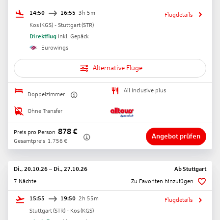
14:50
16:55
3h 5m
Flugdetails
Kos
(
KGS
) -
Stuttgart
(
STR
)
Direktflug
Inkl. Gepäck
Eurowings
Alternative Flüge
All Inclusive plus
Doppelzimmer
Ohne Transfer
878
€
Preis pro Person
Angebot prüfen
Gesamtpreis
1.756
€
Di., 20.10.26
–
Di., 27.10.26
Ab
Stuttgart
7 Nächte
Zu Favoriten hinzufügen
15:55
19:50
2h 55m
Flugdetails
Stuttgart
(
STR
) -
Kos
(
KGS
)