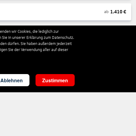
1.410
€
ab
nden wir Cookies, die lediglich zur
1.185
€
ab
n Sie in unserer Erklärung zum Datenschutz.
nden dürfen. Sie haben außerdem jederzeit
ligen Sie der Verwendung aller auf dieser
885
€
ab
707
€
ab
Ablehnen
Zustimmen
718
€
ab
488
€
ab