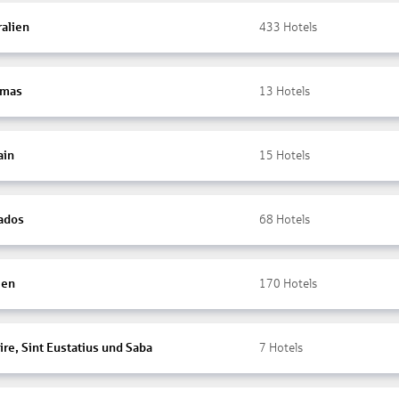
ralien
433
Hotels
amas
13
Hotels
ain
15
Hotels
ados
68
Hotels
ien
170
Hotels
re, Sint Eustatius und Saba
7
Hotels