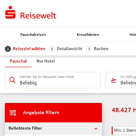
Pauschalreisen
Kreuzfahrten
Hot
Reiseziel wählen
Detailansicht
Buchen
1
2
3
Pauschal
Nur Hotel
Wählen Sie Ihr Reiseziel oder Hotel
Ihr Abflu
Beliebig
Beliebi
48.427
Angebote filtern
Beliebteste Filter
Min. 1 Stern