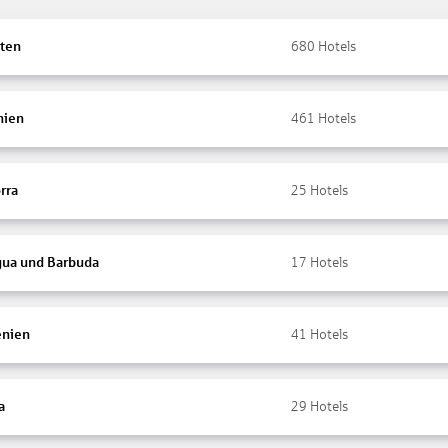
ten
680
Hotels
nien
461
Hotels
rra
25
Hotels
gua und Barbuda
17
Hotels
nien
41
Hotels
a
29
Hotels