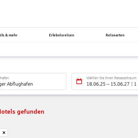
els & mehr
Erlebnisreisen
Reisearten
ghafen
Wählen Sie Ihren Reisezeitraum
ger Abflughafen
18.06.25
–
15.06.27
1
Hotels gefunden