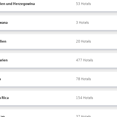
ien und Herzegowina
53
Hotels
wana
3
Hotels
lien
20
Hotels
arien
477
Hotels
a
78
Hotels
a Rica
154
Hotels
çao
37
Hotels