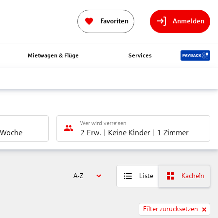
Favoriten
Anmelden
Mietwagen & Flüge
Services
Wer wird verreisen
 Woche
2 Erw.
Keine Kinder
1 Zimmer
A-Z
Liste
Kacheln
Filter zurücksetzen