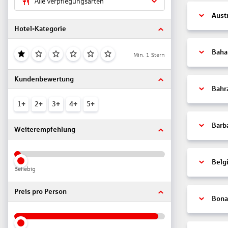
Alle Verpflegungsarten
Aust
Hotel-Kategorie
Bah
Min. 1 Stern
Kundenbewertung
Bahr
1+
2+
3+
4+
5+
Barb
Weiterempfehlung
Belg
Beliebig
Preis pro Person
Bonai