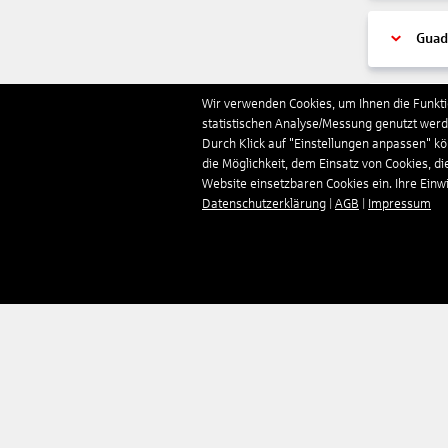
Guad
Wir verwenden Cookies, um Ihnen die Funktio
Guer
statistischen Analyse/Messung genutzt werde
Durch Klick auf "Einstellungen anpassen" k
die Möglichkeit, dem Einsatz von Cookies, di
Hon
Website einsetzbaren Cookies ein. Ihre Einwill
Datenschutzerklärung
|
AGB
|
Impressum
Indi
Indo
Irlan