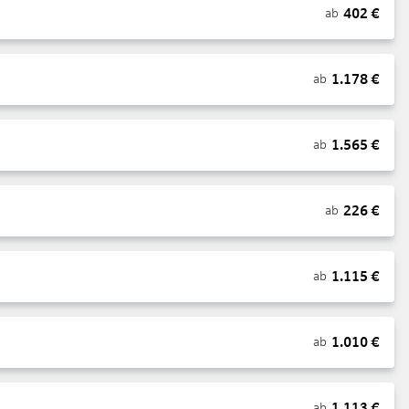
402
€
ab
1.178
€
ab
1.565
€
ab
226
€
ab
1.115
€
ab
1.010
€
ab
1.113
€
ab