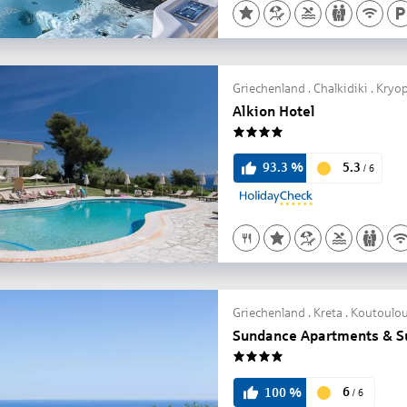
Griechenland . Chalkidiki . Kryo
Alkion Hotel
4
5.3
93.3
%
/
6
Griechenland . Kreta . Koutoulou
Sundance Apartments & S
4
6
100
%
/
6