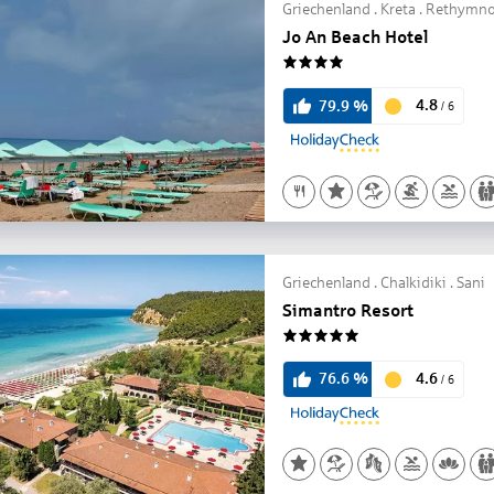
Griechenland . Kreta . Rethymn
Jo An Beach Hotel
4
4.8
79.9
%
/
6
Griechenland . Chalkidiki . Sani
Simantro Resort
5
4.6
76.6
%
/
6