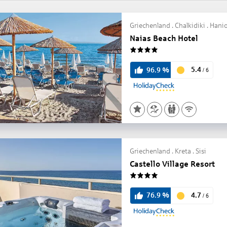
Griechenland . Chalkidiki . Hanio
Naias Beach Hotel
4
5.4
96.9
%
/
6
Griechenland . Kreta . Sisi
Castello Village Resort
4
4.7
76.9
%
/
6