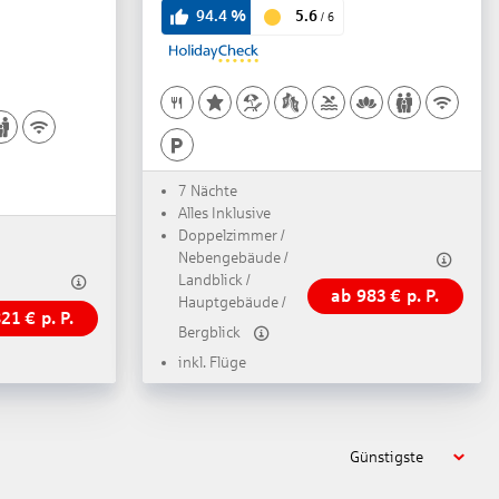
5.6
94.4
%
/
6
7 Nächte
Alles Inklusive
Doppelzimmer /
Nebengebäude /
Landblick /
ab
983
€
p. P.
Hauptgebäude /
821
€
p. P.
Bergblick
inkl. Flüge
Günstigste