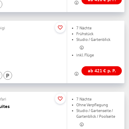
pigi
7 Nächte
Frühstück
Studio / Gartenblick
inkl. Flüge
ab
421
€
p. P.
fari
7 Nächte
Ohne Verpflegung
uites
Studio / Gartenseite /
Gartenblick / Poolseite