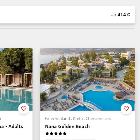
414
€
ab
i
Griechenland . Kreta . Chersonissos
pa - Adults
Nana Golden Beach
5