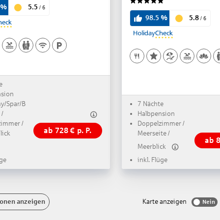
5.5
%
/
6
5
5.8
98.5
%
/
6
e
nsion
y/Spar/B
7 Nächte
 /
Halbpension
immer /
Doppelzimmer /
ab
728
€
p. P.
lick
Meerseite /
ab
Meerblick
üge
inkl. Flüge
onen anzeigen
Karte anzeigen
Nein