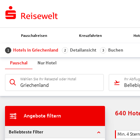
Pauschalreisen
Kreuzfahrten
Hot
Hotels in Griechenland
Detailansicht
Buchen
1
2
3
Pauschal
Nur Hotel
Wählen Sie Ihr Reiseziel oder Hotel
Ihr Abflu
Griechenland
Beliebi
640
Hot
Angebote filtern
Beliebteste Filter
Min. 4 Ster