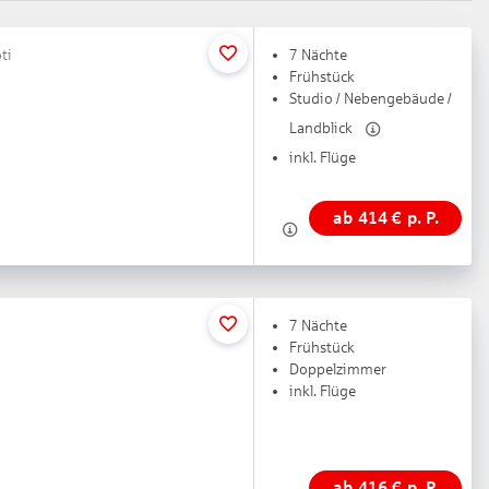
ti
7 Nächte
Frühstück
Studio / Nebengebäude /
Landblick
inkl. Flüge
ab
414
€
p. P.
7 Nächte
Frühstück
Doppelzimmer
inkl. Flüge
ab
416
€
p. P.