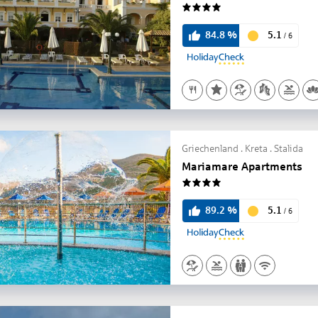
4
5.1
84.8
%
/
6
Griechenland . Kreta . Stalida
Mariamare Apartments
4
5.1
89.2
%
/
6