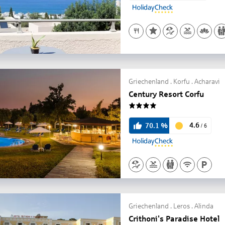
Griechenland . Korfu . Acharavi
Century Resort Corfu
4
4.6
70.1
%
/
6
Griechenland . Leros . Alinda
Crithoni's Paradise Hotel