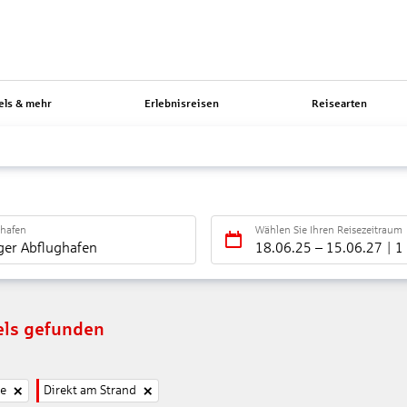
els & mehr
Erlebnisreisen
Reisearten
ghafen
Wählen Sie Ihren Reisezeitraum
ger Abflughafen
18.06.25
–
15.06.27
1
els gefunden
ne
Direkt am Strand