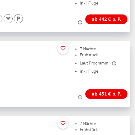
inkl. Flüge
ab
442
€
p. P.
7 Nächte
Frühstück
Laut Programm
inkl. Flüge
ab
451
€
p. P.
7 Nächte
Frühstück