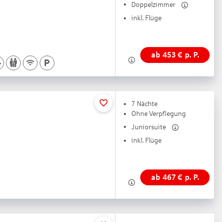
Doppelzimmer
inkl. Flüge
ab
453
€
p. P.
7 Nächte
Ohne Verpflegung
Juniorsuite
inkl. Flüge
ab
467
€
p. P.