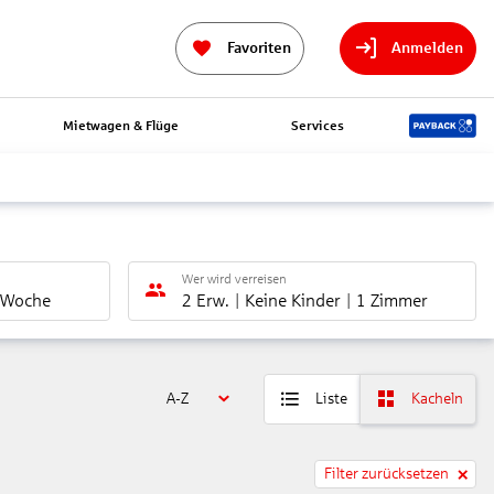
Favoriten
Anmelden
Mietwagen & Flüge
Services
Wer wird verreisen
 Woche
2 Erw.
Keine Kinder
1 Zimmer
A-Z
Liste
Kacheln
Filter zurücksetzen