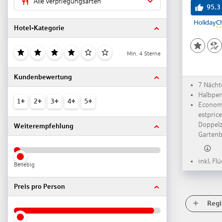
Alle Verpflegungsarten
95.3
Hotel-Kategorie
Min. 4 Sterne
Kundenbewertung
7 Nächt
Halbpe
1+
2+
3+
4+
5+
Econom
estprice
Doppelz
Weiterempfehlung
Gartenb
inkl. Fl
Beliebig
Preis pro Person
Regi