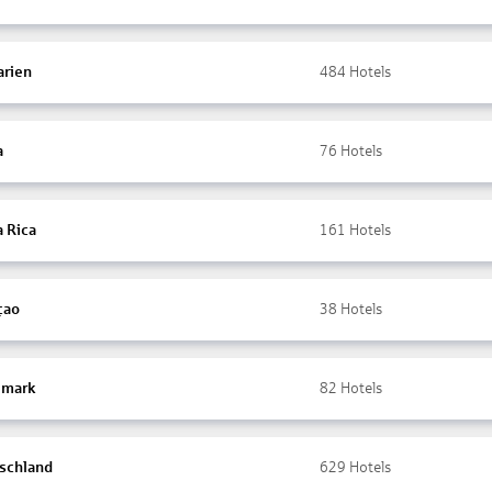
arien
484
Hotels
a
76
Hotels
a Rica
161
Hotels
çao
38
Hotels
mark
82
Hotels
schland
629
Hotels