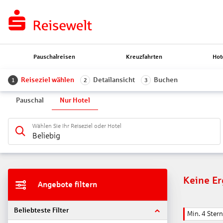
Pauschalreisen
Kreuzfahrten
Hot
Reiseziel wählen
Detailansicht
Buchen
1
2
3
Pauschal
Nur Hotel
Wählen Sie Ihr Reiseziel oder Hotel
Beliebig
Keine E
Angebote filtern
Beliebteste Filter
Min. 4 Ster