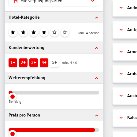
Alle Verpflegungsarten
Ando
Hotel-Kategorie
Anti
Min. 4 Sterne
Kundenbewertung
Arme
1+
2+
3+
4+
5+
min.
4
/ 6
Arub
Weiterempfehlung
Aust
Beliebig
Preis pro Person
Bah