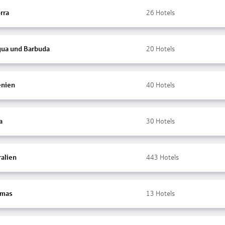
rra
26
Hotels
gua und Barbuda
20
Hotels
nien
40
Hotels
a
30
Hotels
ralien
443
Hotels
amas
13
Hotels