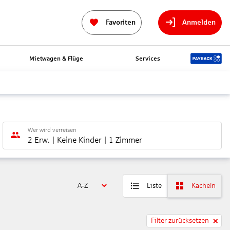
Favoriten
Anmelden
Mietwagen & Flüge
Services
Wer wird verreisen
2 Erw.
Keine Kinder
1 Zimmer
A-Z
Liste
Kacheln
Filter zurücksetzen