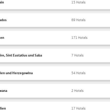
ain
15
Hotels
ados
69
Hotels
ien
171
Hotels
re, Sint Eustatius und Saba
7
Hotels
ien und Herzegowina
54
Hotels
wana
2
Hotels
lien
17
Hotels