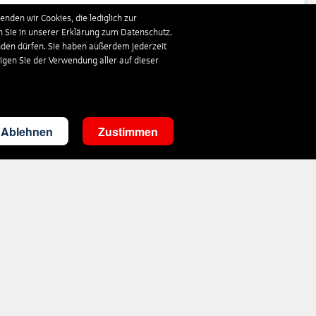
nden wir Cookies, die lediglich zur
n Sie in unserer Erklärung zum Datenschutz.
843
€
ab
nden dürfen. Sie haben außerdem jederzeit
ligen Sie der Verwendung aller auf dieser
313
€
ab
Ablehnen
Zustimmen
360
€
ab
333
€
ab
1.019
€
ab
342
€
ab