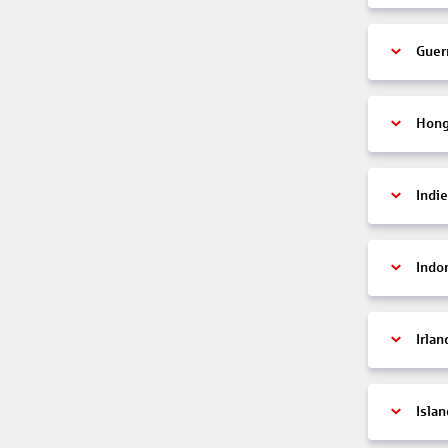
Guer
Hon
Indi
Indo
Irlan
Islan