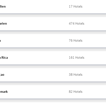
lien
17
Hotels
arien
474
Hotels
a
76
Hotels
a Rica
161
Hotels
çao
38
Hotels
mark
82
Hotels