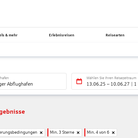
els & mehr
Erlebnisreisen
Reisearten
ghafen
Wählen Sie Ihren Reisezeitraum
ger Abflughafen
13.06.25
–
10.06.27
1
rgebnisse
nierungsbedingungen
Min. 3 Sterne
Min. 4 von 6