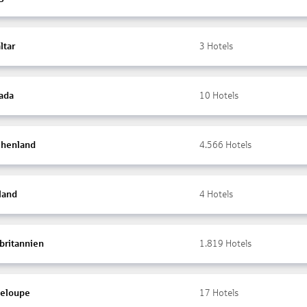
ltar
3
Hotels
ada
10
Hotels
chenland
4.566
Hotels
land
4
Hotels
britannien
1.819
Hotels
eloupe
17
Hotels