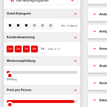
Alle Verpflegungsarten
Hotel-Kategorie
Ando
Min. 3 Sterne
Anti
Kundenbewertung
Arme
1+
2+
3+
4+
5+
min.
4
/ 6
Weiterempfehlung
Arub
Beliebig
Aust
Preis pro Person
Bah