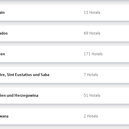
ain
15
Hotels
ados
69
Hotels
ien
171
Hotels
re, Sint Eustatius und Saba
7
Hotels
ien und Herzegowina
51
Hotels
wana
2
Hotels