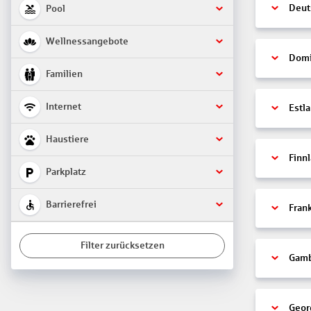
Deut
Pool
Wellnessangebote
Domi
Familien
Internet
Estl
Haustiere
Finn
Parkplatz
Barrierefrei
Fran
Filter zurücksetzen
Gamb
Geor