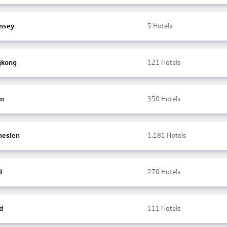
nsey
5
Hotels
gkong
121
Hotels
en
350
Hotels
nesien
1.181
Hotels
d
270
Hotels
d
111
Hotels