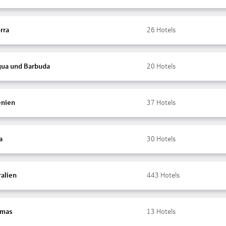
rra
26
Hotels
gua und Barbuda
20
Hotels
nien
37
Hotels
a
30
Hotels
ralien
443
Hotels
amas
13
Hotels