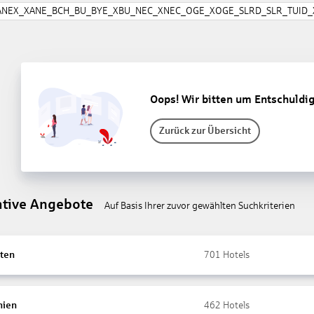
ANEX_XANE_BCH_BU_BYE_XBU_NEC_XNEC_OGE_XOGE_SLRD_SLR_TUID_X
Oops! Wir bitten um Entschuldi
Zurück zur Übersicht
ative Angebote
Auf Basis Ihrer zuvor gewählten Suchkriterien
ten
701
Hotels
nien
462
Hotels