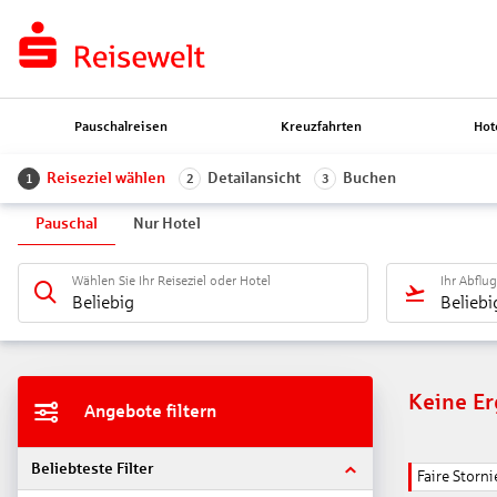
Pauschalreisen
Kreuzfahrten
Hot
Reiseziel wählen
Detailansicht
Buchen
1
2
3
Pauschal
Nur Hotel
Wählen Sie Ihr Reiseziel oder Hotel
Ihr Abflu
Beliebig
Beliebi
Keine E
Angebote filtern
Beliebteste Filter
Faire Stor