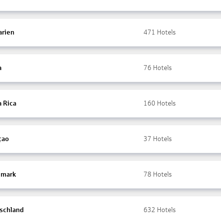
arien
471
Hotels
a
76
Hotels
a Rica
160
Hotels
çao
37
Hotels
mark
78
Hotels
schland
632
Hotels