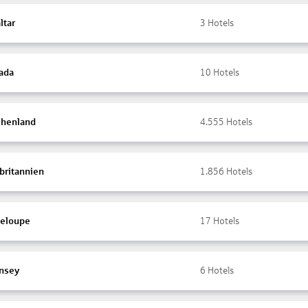
ltar
3
Hotels
ada
10
Hotels
chenland
4.555
Hotels
britannien
1.856
Hotels
eloupe
17
Hotels
nsey
6
Hotels