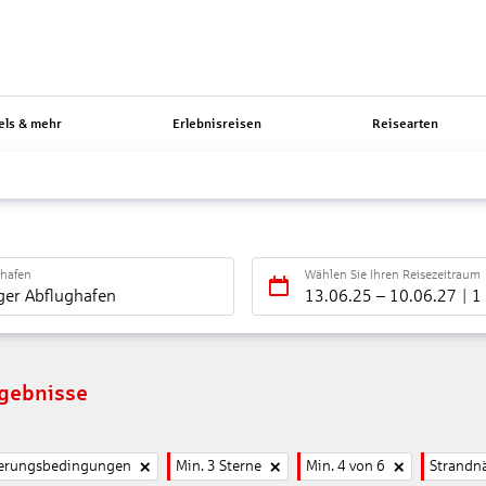
els & mehr
Erlebnisreisen
Reisearten
ghafen
Wählen Sie Ihren Reisezeitraum
ger Abflughafen
13.06.25
–
10.06.27
1
rgebnisse
nierungsbedingungen
Min. 3 Sterne
Min. 4 von 6
Strandn