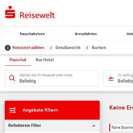
Pauschalreisen
Kreuzfahrten
Hot
Reiseziel wählen
Detailansicht
Buchen
1
2
3
Pauschal
Nur Hotel
Wählen Sie Ihr Reiseziel oder Hotel
Ihr Abflu
Beliebig
Beliebi
Keine E
Angebote filtern
Beliebteste Filter
Faire Stor