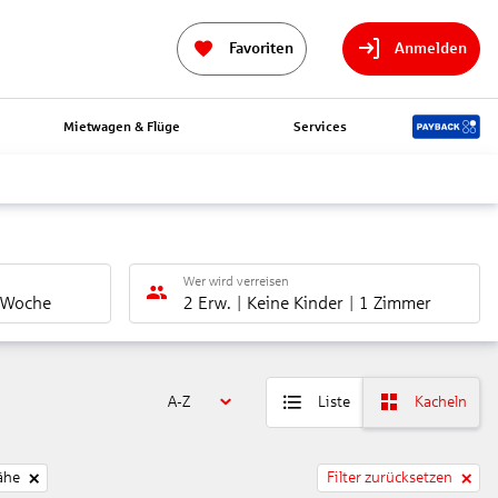
Favoriten
Anmelden
Mietwagen & Flüge
Services
Wer wird verreisen
 Woche
2 Erw.
Keine Kinder
1 Zimmer
A-Z
Liste
Kacheln
ähe
Filter zurücksetzen