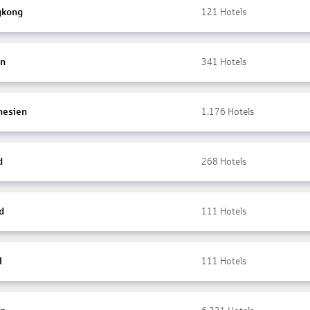
gkong
121
Hotels
en
341
Hotels
nesien
1.176
Hotels
d
268
Hotels
d
111
Hotels
l
111
Hotels