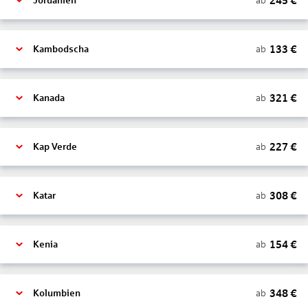
245
€
ab
Jordanien
133
€
ab
Kambodscha
321
€
ab
Kanada
227
€
ab
Kap Verde
308
€
ab
Katar
154
€
ab
Kenia
348
€
ab
Kolumbien