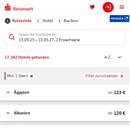
Reiseziele
Hotel
Buchen
1
2
3
Passen Sie Ihre Suche an
15.05.25
–
12.05.27
,
2 Erwachsene
17.342
Hotels gefunden
A-Z
Min. 1 Stern
Filter zurücksetzen
123
€
ab
Ägypten
120
€
ab
Albanien