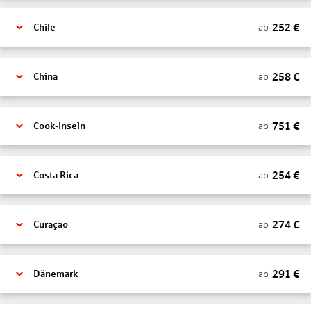
252
€
ab
Chile
258
€
ab
China
751
€
ab
Cook-Inseln
254
€
ab
Costa Rica
274
€
ab
Curaçao
291
€
ab
Dänemark