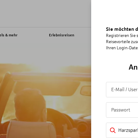
Sie möchten d
els & mehr
Erlebnisreisen
Reisearten
Registrieren Sie 
Reisevorteile zus
Ihren Login-Daten
An
Harzspar