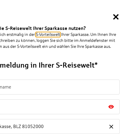
Favoriten
Anmelden
ie S-Reisewelt Ihrer Sparkasse nutzen?
Mietwagen & Flüge
Services
sich erstmalig in der
S-Vorteilswelt
Ihrer Sparkasse. Um Ihnen Ihre
chreiben zu können, loggen Sie sich bitte im Anmeldefenster mit
 aus der S-Vorteilswelt ein und wählen Sie Ihre Sparkasse aus.
meldung in Ihrer S-Reisewelt
*
kasse
,
BLZ
81052000