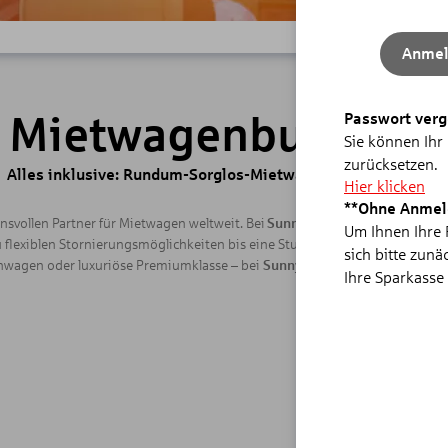
Anme
Mietwagenbuchung
Passwort verg
Sie können Ihr 
zurücksetzen.
Alles inklusive: Rundum-Sorglos-Mietwagen bei Sunny Cars
Hier klicken
**Ohne Anmel
nsvollen Partner für Mietwagen weltweit. Bei
Sunny Cars
sind alle wesentli
Um Ihnen Ihre R
zu flexiblen Stornierungsmöglichkeiten bis eine Stunde vor Anmietung. W
sich bitte zunä
nwagen oder luxuriöse Premiumklasse – bei
Sunny Cars
finden Sie das per
Ihre Sparkasse 