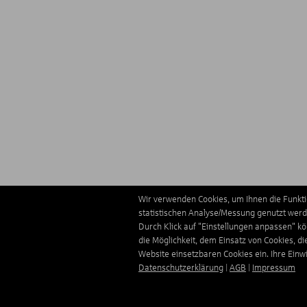
Wir verwenden Cookies, um Ihnen die Funktio
statistischen Analyse/Messung genutzt werde
Durch Klick auf "Einstellungen anpassen" k
die Möglichkeit, dem Einsatz von Cookies, di
Website einsetzbaren Cookies ein. Ihre Einwill
Datenschutzerklärung
|
AGB
|
Impressum