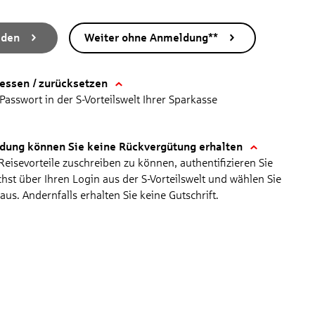
lden
Weiter ohne Anmeldung**
essen / zurücksetzen
Passwort in der S-Vorteilswelt Ihrer Sparkasse
dung können Sie keine Rückvergütung erhalten
chen Leistungen bereits im Mietpreis enthalten – von unbegrenzten
eisevorteile zuschreiben zu können, authentifizieren Sie
ählen Sie aus einem umfangreichen Angebot an Mietwagen in über 120
chst über Ihren Login aus der S-Vorteilswelt und wählen Sie
fekte Fahrzeug, um Ihren Urlaub ganz entspannt zu genießen.
aus. Andernfalls erhalten Sie keine Gutschrift.