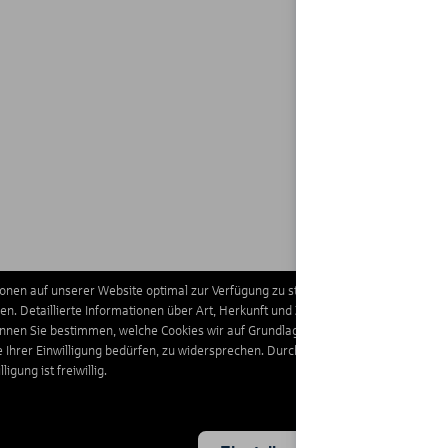
nen auf unserer Website optimal zur Verfügung zu stellen. Darüber hinaus verwe
n. Detaillierte Informationen über Art, Herkunft und Zweck dieser Cookies finde
önnen Sie bestimmen, welche Cookies wir auf Grundlage Ihrer Einwilligung verwe
e Ihrer Einwilligung bedürfen, zu widersprechen. Durch Klick auf “Zustimmen“ wil
igung ist freiwillig.