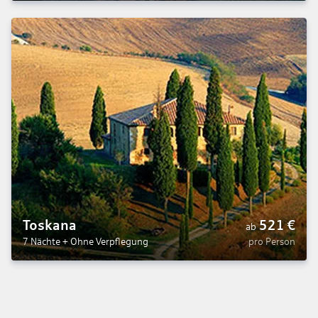
Toskana
521
€
ab
7 Nächte
+
Ohne Verpflegung
pro Person