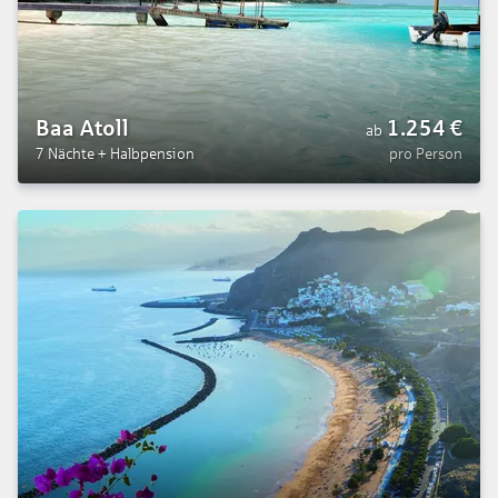
Baa Atoll
1.254
€
ab
7 Nächte
+
Halbpension
pro Person