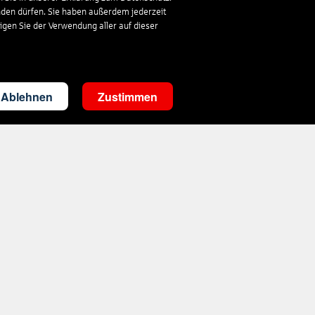
nden dürfen. Sie haben außerdem jederzeit
ligen Sie der Verwendung aller auf dieser
Ablehnen
Zustimmen
Kontakt
s-vorteilswelt@s-reisewelt.de
Mo.- Fr. 08-20 Uhr, Sa. 09-13 Uhr
:
03941 43 777 111