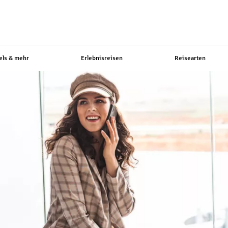
els & mehr
Erlebnisreisen
Reisearten