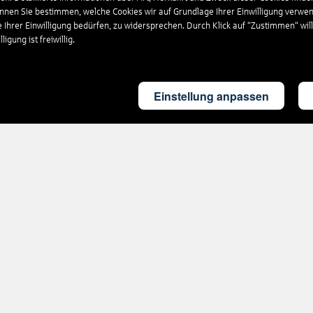
önnen Sie bestimmen, welche Cookies wir auf Grundlage Ihrer Einwilligung verwe
e Ihrer Einwilligung bedürfen, zu widersprechen. Durch Klick auf “Zustimmen“ wil
igung ist freiwillig.
Einstellung anpassen
Rund um's Reisen
Nützliches
Ausflüge
FAQ
weltweit
PAYBACK
Reiseversicherung
Rückvergütung
Parken am
Flughafen
CO2-
Fußabdruck