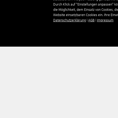
Durch Klick auf "Einstellungen anpassen" k
die Möglichkeit, dem Einsatz von Cookies, di
Website einsetzbaren Cookies ein. Ihre Einwill
Datenschutzerklärung
|
AGB
|
Impressum
Unternehmen
Reisen
Über uns
Pauschalreisen
Impressum
Hotels
Kontakt
Mietwagen
AGB
Flüge
Datenschutz
Kreuzfahrten
Barrierefreiheit
Erlebnisreisen