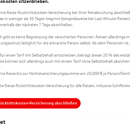
nokosten sitzenblieben.
ine Reise-Rücktrittskosten-Versicherung bei Ihrer Reisebuchung abschließ
eise in weniger als 30 Tagen beginnt (beispielsweise bei Last-Minute-Reis
nnerhalb der nächsten 7 Tage abschließen.
h gibt es keine Begrenzung der versicherten Personen. Reisen allerdings me
rungsschutz lediglich für die erkrankte Person selbst. Ab zehn Personen i
ch für einen Tarif mit Selbstbehalt entscheiden, beträgt dieser 20 % des e
Sie können sich allerdings auch mit einem Tarif ohne Selbstbehalt absichern.
€
Ihre Reise bis zur Höchstversicherungssumme von 20.000
je Person/Famil
ie Reise-Rücktrittskosten-Versicherung für alle Reisen, inklusive Schiffsrei
Rücktrittskosten-Versicherung abschließen
et