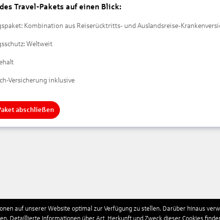
 des Travel-Pakets auf einen Blick:
gspaket: Kombination aus Reiserücktritts- und Auslandsreise-Krankenvers
sschutz: Weltweit
ehalt
h-Versicherung inklusive
-Paket abschließen
nen auf unserer Website optimal zur Verfügung zu stellen. Darüber hinaus verwe
n. Detaillierte Informationen über Art, Herkunft und Zweck dieser Cookies finde