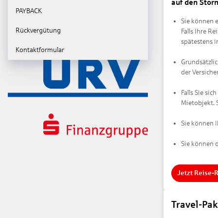
auf den Stor
PAYBACK
Sie können e
Rückvergütung
Falls Ihre R
spätestens i
Kontaktformular
Grundsätzlic
der Versiche
Falls Sie si
Mietobjekt. 
Sie können 
Sie können d
Jetzt Reise-
Travel-Pak