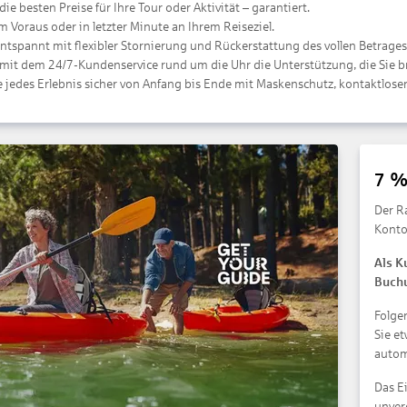
die besten Preise für Ihre Tour oder Aktivität – garantiert.
m Voraus oder in letzter Minute an Ihrem Reiseziel.
entspannt mit flexibler Stornierung und Rückerstattung des vollen Betrages
 mit dem 24/7-Kundenservice rund um die Uhr die Unterstützung, die Sie 
 jedes Erlebnis sicher von Anfang bis Ende mit Maskenschutz, kontaktlos
7 %
Der R
Konto
Als K
Buch
Folge
Sie e
automa
Das E
unver