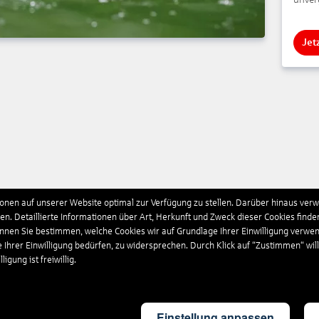
Jet
nen auf unserer Website optimal zur Verfügung zu stellen. Darüber hinaus verwe
n. Detaillierte Informationen über Art, Herkunft und Zweck dieser Cookies finde
önnen Sie bestimmen, welche Cookies wir auf Grundlage Ihrer Einwilligung verwe
e Ihrer Einwilligung bedürfen, zu widersprechen. Durch Klick auf “Zustimmen“ wil
igung ist freiwillig.
Einstellung anpassen