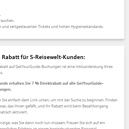
.
brauchen.
en und zeitgesteuerten Tickets und hohen Hygienestandards.
 Rabatt für S-Reisewelt-Kunden:
abatt auf GetYourGuide-Buchungen ist eine Inklusivleistung Ihres
s.
unde erhalten Sie 7 % Direktrabatt auf alle GetYourGuide-
ungen.
n Sie einfach dem Link unten, um mit der Suche zu beginnen. Finden
twas, das Ihnen gefällt, und Ihr Rabatt wird beim Bezahlvorgang
tisch aktiviert.
inzige, was Sie dann noch tun müssen: Freuen Sie sich auf ein
gessliches Erlebnis an einem beeindruckenden Reiseziel.