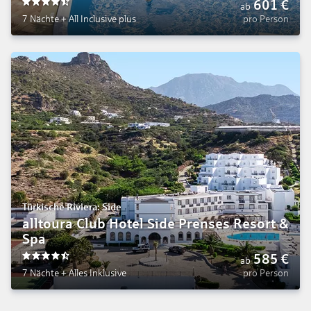
601
€
ab
4.5
7 Nächte
+
All Inclusive plus
pro Person
Türkische Riviera: Side
alltoura Club Hotel Side Prenses Resort &
Spa
585
€
ab
4.5
7 Nächte
+
Alles Inklusive
pro Person