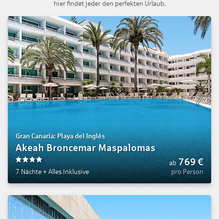
hier findet jeder den perfekten Urlaub.
Gran Canaria: Playa del Inglés
Akeah Broncemar Maspalomas
769
€
ab
4
7 Nächte
+
Alles Inklusive
pro Person