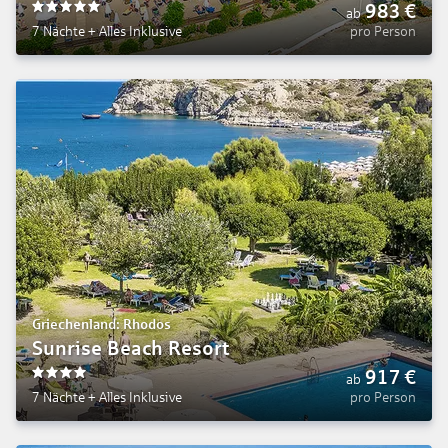
983
€
ab
5
7 Nächte
+
Alles Inklusive
pro Person
Griechenland: Rhodos
Sunrise Beach Resort
917
€
ab
4
7 Nächte
+
Alles Inklusive
pro Person