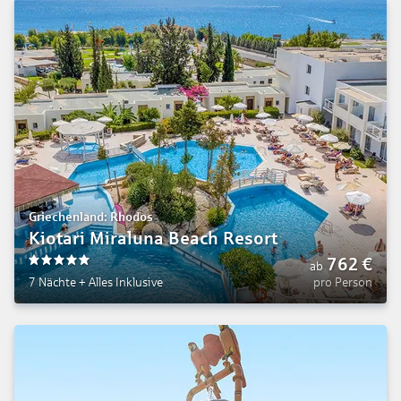
Griechenland: Rhodos
Kiotari Miraluna Beach Resort
762
€
ab
5
7 Nächte
+
Alles Inklusive
pro Person