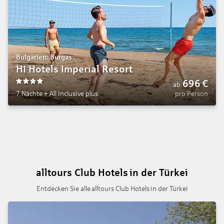
Bulgarien: Burgas
HI Hotels Imperial Resort
696
€
ab
4
7 Nächte
+
All Inclusive plus
pro Person
alltours Club Hotels in der Türkei
Entdecken Sie alle alltours Club Hotels in der Türkei