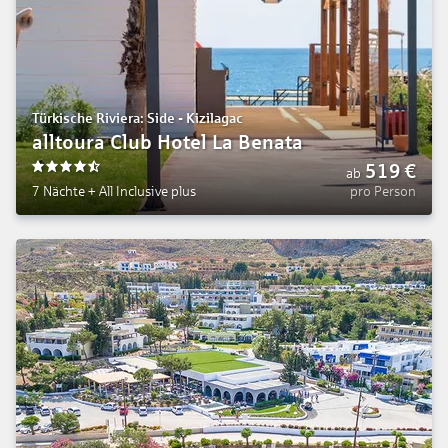
Türkische Riviera: Side - Kizilagac
alltoura Club Hotel La Benata
519
€
ab
4.5
7 Nächte
+
All Inclusive plus
pro Person