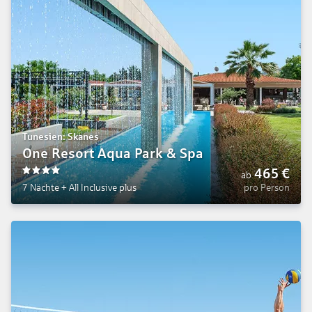
Tunesien: Skanes
One Resort Aqua Park & Spa
465
€
ab
4
7 Nächte
+
All Inclusive plus
pro Person