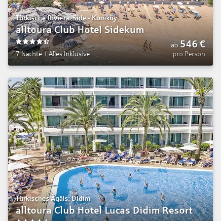
Türkische Riviera: Side - Kumköy
alltoura Club Hotel Sidekum
546
€
ab
4.5
7 Nächte
+
Alles Inklusive
pro Person
Türkisches Ägäis: Didim
alltoura Club Hotel Lucas Didim Resort