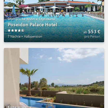
Olympische Riviera: Leptokaria
Poseidon Palace Hotel
553
€
ab
4.5
7 Nächte
+
Halbpension
pro Person
Kreta: Ierapetra