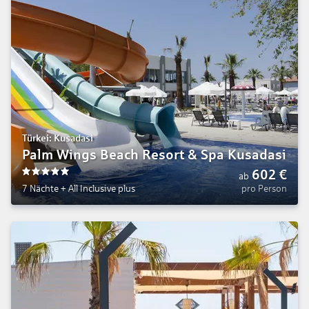
Türkei: Kusadasi
Palm Wings Beach Resort & Spa Kusadasi
602
€
ab
5
7 Nächte
+
All Inclusive plus
pro Person