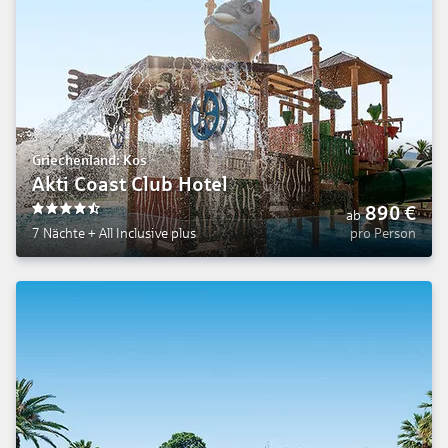
Griechenland: Kos
Akti Coast Club Hotel
890
€
ab
4.5
7 Nächte
+
All Inclusive plus
pro Person