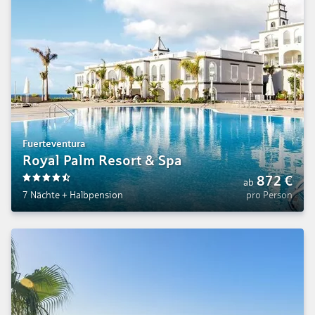
Fuerteventura
Royal Palm Resort & Spa
872
€
ab
4.5
7 Nächte
+
Halbpension
pro Person