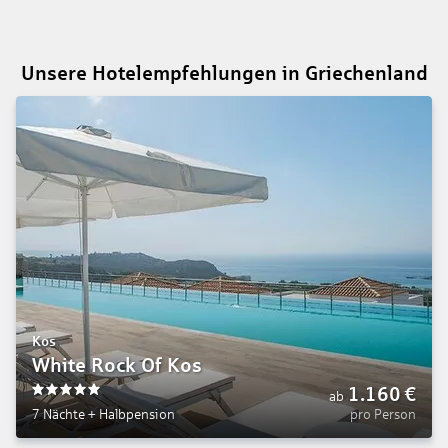
Unsere Hotelempfehlungen in Griechenland
Kos
White Rock Of Kos
1.160
€
ab
5
7 Nächte
+
Halbpension
pro Person