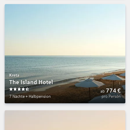
Kreta
The Island Hotel
774
€
ab
4.5
7 Nächte
+
Halbpension
pro Person