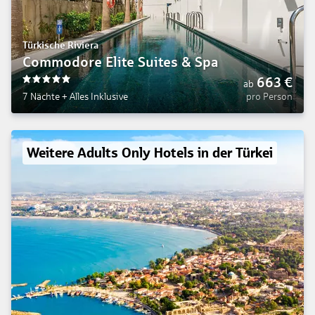
Türkische Riviera
Commodore Elite Suites & Spa
663
€
ab
5
7 Nächte
+
Alles Inklusive
pro Person
Weitere Adults Only Hotels in der Türkei