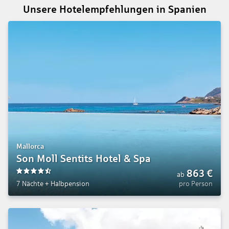
Unsere Hotelempfehlungen in Spanien
Mallorca
Son Moll Sentits Hotel & Spa
863
€
ab
4.5
7 Nächte
+
Halbpension
pro Person