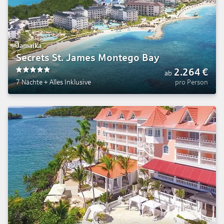
Jamaika
Secrets St. James Montego Bay
2.264
€
ab
5
7 Nächte
+
Alles Inklusive
pro Person