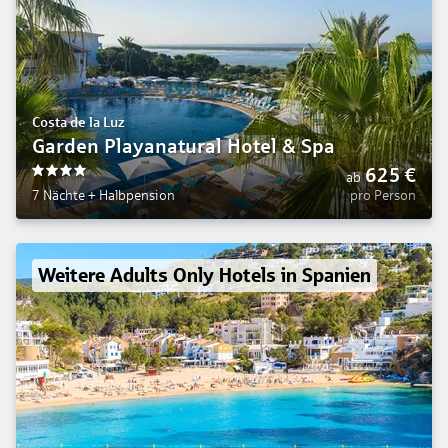
Costa de la Luz
Garden Playanatural Hotel & Spa
625
€
ab
4
7 Nächte
+
Halbpension
pro Person
Weitere Adults Only Hotels in Spanien