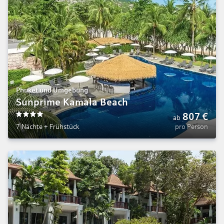
Phuket und Umgebung
Sunprime Kamala Beach
807
€
ab
4
7 Nächte
+
Frühstück
pro Person