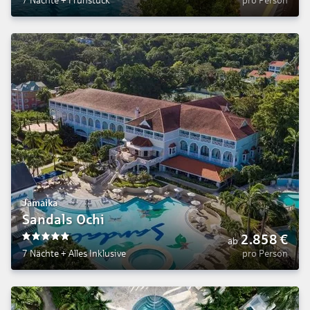
7 Nächte
+
Frühstück
pro Person
Jamaika
Sandals Ochi
2.858
€
ab
5
7 Nächte
+
Alles Inklusive
pro Person