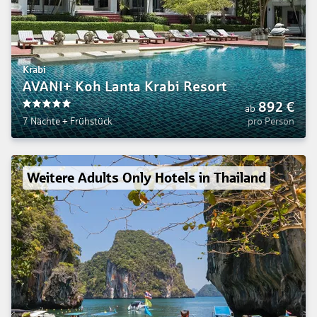
Krabi
AVANI+ Koh Lanta Krabi Resort
892
€
ab
5
7 Nächte
+
Frühstück
pro Person
Weitere Adults Only Hotels in Thailand