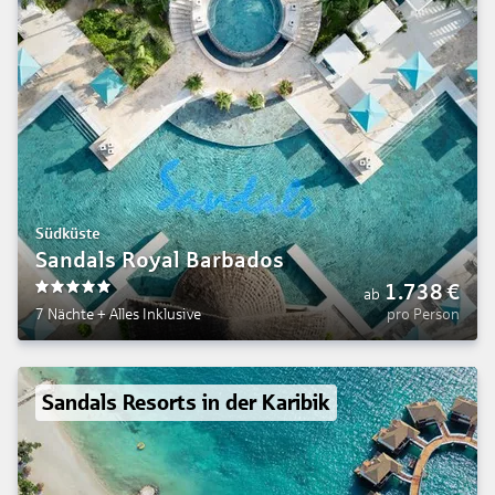
Südküste
Sandals Royal Barbados
1.738
€
ab
5
7 Nächte
+
Alles Inklusive
pro Person
Sandals Resorts in der Karibik