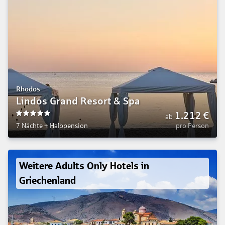
Rhodos
Lindos Grand Resort & Spa
1.212
€
ab
5
7 Nächte
+
Halbpension
pro Person
Weitere Adults Only Hotels in
Griechenland