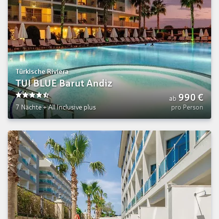
Türkische Riviera
TUI BLUE Barut Andiz
990
€
ab
4.5
7 Nächte
+
All Inclusive plus
pro Person