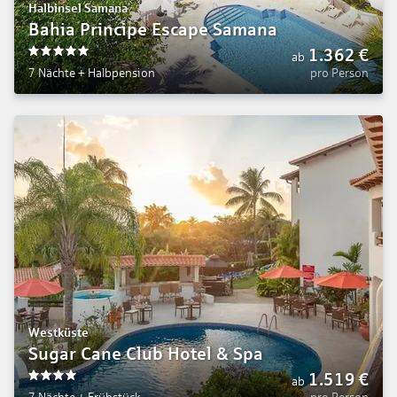
Halbinsel Samana
Bahia Principe Escape Samana
1.362
€
ab
5
7 Nächte
+
Halbpension
pro Person
Westküste
Sugar Cane Club Hotel & Spa
1.519
€
ab
4