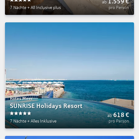
1.559
€
ab
5
7 Nächte
+
All Inclusive plus
pro Person
Rotes Meer
SUNRISE Holidays Resort
618
€
ab
5
7 Nächte
+
Alles Inklusive
pro Person