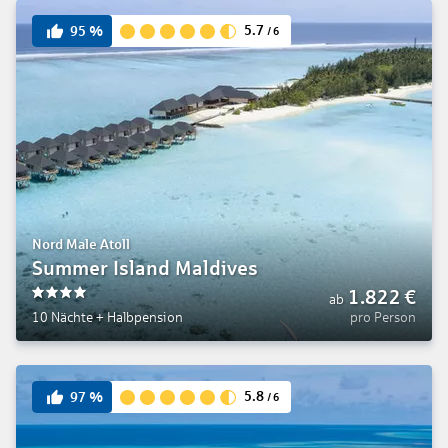
5.7
95
%
/
6
Nord Male Atoll
Summer Island Maldives
1.822
€
ab
4
10 Nächte
+
Halbpension
pro Person
5.8
97
%
/
6