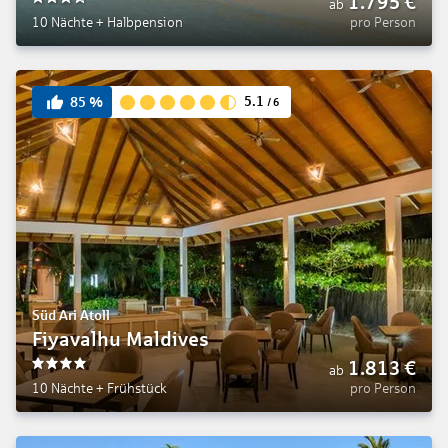
1.795
€
ab
3.5
10 Nächte
+
Halbpension
pro Person
5.1
85
%
/
6
Süd Ari Atoll
Fiyavalhu Maldives
1.813
€
ab
4
10 Nächte
+
Frühstück
pro Person