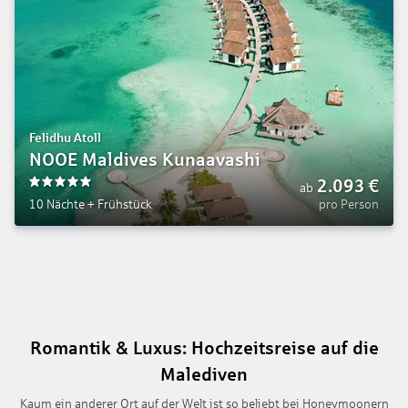
Felidhu Atoll
NOOE Maldives Kunaavashi
2.093
€
ab
5
10 Nächte
+
Frühstück
pro Person
Romantik & Luxus: Hochzeitsreise auf die
Malediven
Kaum ein anderer Ort auf der Welt ist so beliebt bei Honeymoonern