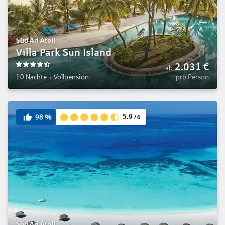
Süd Ari Atoll
Villa Park Sun Island
2.031
€
ab
4.5
10 Nächte
+
Vollpension
pro Person
5.9
98
%
/
6
Süd Ari Atoll