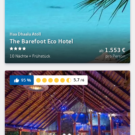
Haa Dhaalu Atoll
The Barefoot Eco Hotel
1.553
€
ab
4
10 Nächte
+
Frühstück
pro Person
5.7
95
%
/
6