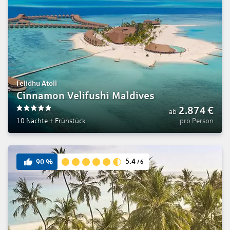
Felidhu Atoll
Cinnamon Velifushi Maldives
2.874
€
ab
5
10 Nächte
+
Frühstück
pro Person
5.4
90
%
/
6