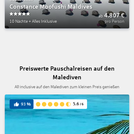
Constance Moofushi Maldives
4.807
€
ab
5
10 Nächte
+
Alles Inklusive
pro Person
Preiswerte Pauschalreisen auf den
Malediven
All inclusive auf den Malediven zum kleinen Preis genießen
5.6
93
%
/
6