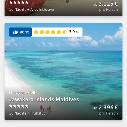
3.125
€
ab
4.5
10 Nächte
+
Alles Inklusive
pro Person
5.9
98
%
/
6
Lhaviyani Atoll
Jawakara Islands Maldives
2.396
€
ab
5
10 Nächte
+
Frühstück
pro Person