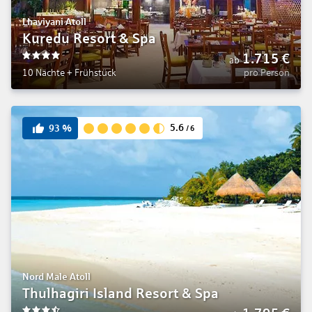
Lhaviyani Atoll
Kuredu Resort & Spa
1.715
€
ab
4
10 Nächte
+
Frühstück
pro Person
5.6
93
%
/
6
Nord Male Atoll
Thulhagiri Island Resort & Spa