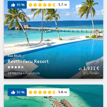
5.7
95
%
/
6
Raa Atoll
Reethi Faru Resort
1.931
€
ab
4.5
10 Nächte
+
Frühstück
pro Person
5.6
93
%
/
6