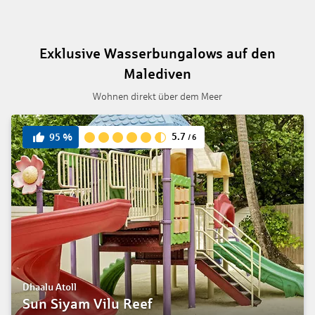
Exklusive Wasserbungalows auf den
Malediven
Wohnen direkt über dem Meer
5.7
95
%
/
6
Dhaalu Atoll
Sun Siyam Vilu Reef