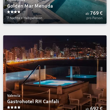
Costa Brava
Golden Mar Menuda
769
€
ab
4
7 Nächte
+
Halbpension
pro Person
Valencia
Gastrohotel RH Canfali
692
€
ab