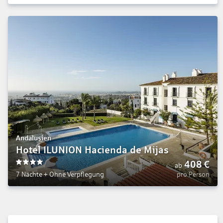
Andalusien
Hotel ILUNION Hacienda de Mijas
408
€
ab
4
7 Nächte
+
Ohne Verpflegung
pro Person