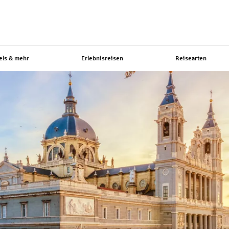
els & mehr
Erlebnisreisen
Reisearten