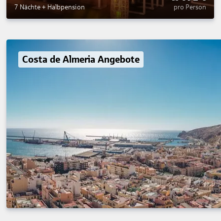
4
7 Nächte
+
Halbpension
pro Person
Costa de Almeria Angebote