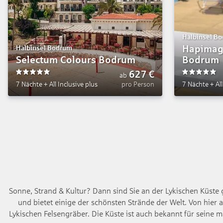
Halbinsel B
Hapimag
Halbinsel Bodrum
Selectum Colours Bodrum
Bodrum
627
€
ab
5
5
7 Nächte
+
All Inclusive plus
pro Person
7 Nächte
+
Al
Sonne, Strand & Kultur? Dann sind Sie an der Lykischen Küste g
und bietet einige der schönsten Strände der Welt. Von hier
Lykischen Felsengräber. Die Küste ist auch bekannt für sein