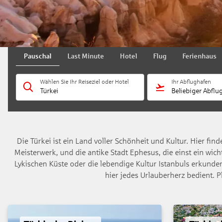
Pauschal
Last Minute
Hotel
Flug
Ferienhaus
Wählen Sie Ihr Reiseziel oder Hotel
Ihr Abflughafen
Türkei
Beliebiger Abflu
Die Türkei ist ein Land voller Schönheit und Kultur. Hier f
Meisterwerk, und die antike Stadt Ephesus, die einst ein wi
Lykischen Küste oder die lebendige Kultur Istanbuls erkunden
hier jedes Urlauberherz bedient. P