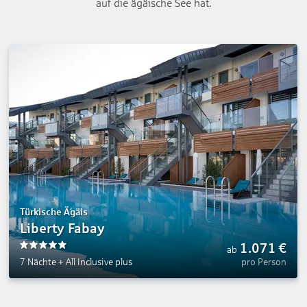
auf die ägäische See hat.
Türkische Ägäis
Liberty Fabay
1.071
€
ab
5
7 Nächte
+
All Inclusive plus
pro Person