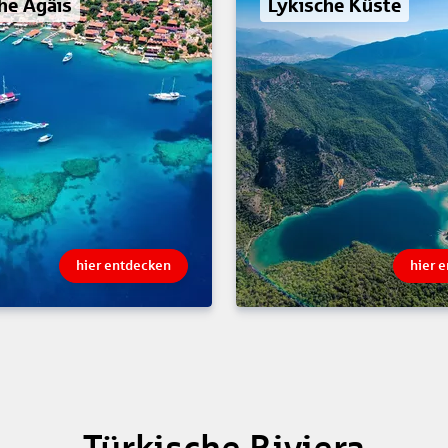
he Ägäis
Lykische Küste
hier entdecken
hier 
Türkische Riviera