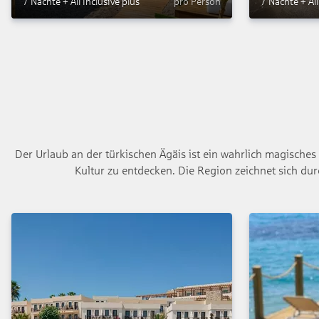
7 Nächte
+
All Inclusive plus
pro Person
7 Nächte
+
Al
Der Urlaub an der türkischen Ägäis ist ein wahrlich magische
Kultur zu entdecken. Die Region zeichnet sich du