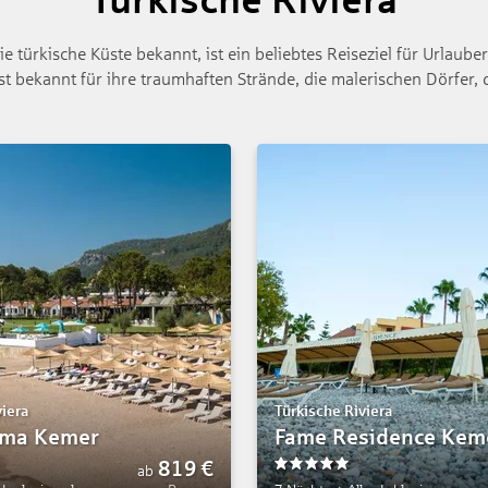
e türkische Küste bekannt, ist ein beliebtes Reiseziel für Urlaube
ist bekannt für ihre traumhaften Strände, die malerischen Dörfer,
viera
Türkische Riviera
ima Kemer
Fame Residence Kem
819
€
ab
5