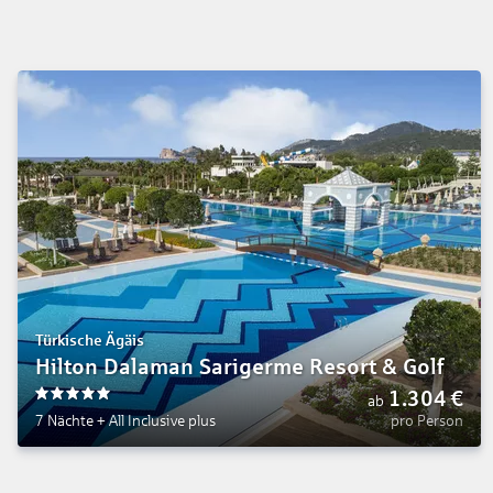
Türkische Ägäis
Hilton Dalaman Sarigerme Resort & Golf
1.304
€
ab
5
7 Nächte
+
All Inclusive plus
pro Person