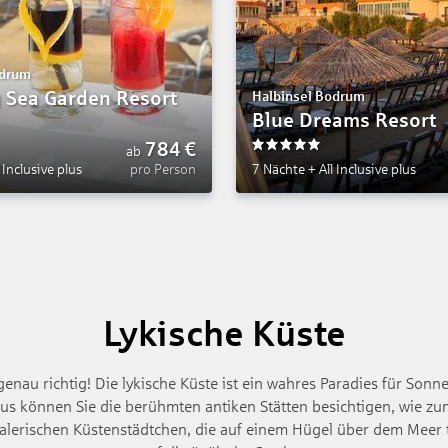
odrum
 Sea Garden Resort
Halbinsel Bodrum
Blue Dreams Resort
784
€
ab
5
l Inclusive plus
pro Person
7 Nächte
+
All Inclusive plus
Lykische Küste
enau richtig! Die lykische Küste ist ein wahres Paradies für Sonne
 aus können Sie die berühmten antiken Stätten besichtigen, wie zu
e malerischen Küstenstädtchen, die auf einem Hügel über dem Me