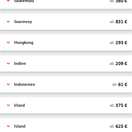
360
€
ab
Guatemala
831
€
ab
Guernsey
293
€
ab
Hongkong
209
€
ab
Indien
61
€
ab
Indonesien
375
€
ab
Irland
625
€
ab
Island