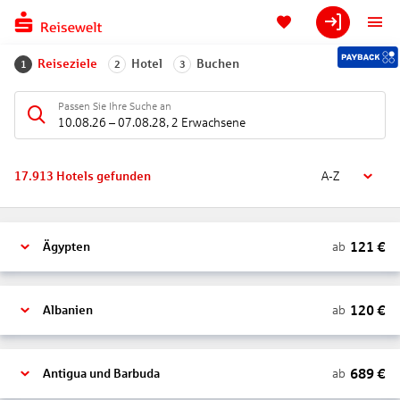
Reiseziele
Hotel
Buchen
1
2
3
Passen Sie Ihre Suche an
10.08.26
–
07.08.28
,
2 Erwachsene
17.913
Hotels gefunden
A-Z
121
€
ab
Ägypten
120
€
ab
Albanien
689
€
ab
Antigua und Barbuda