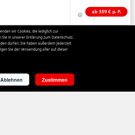
ab
359
€
p. P.
nden wir Cookies, die lediglich zur
n Sie in unserer Erklärung zum Datenschutz.
7 Nächte
nden dürfen. Sie haben außerdem jederzeit
Ohne Verpflegung
ligen Sie der Verwendung aller auf dieser
Doppelzimmer
inkl. Flüge
Ablehnen
Zustimmen
ab
371
€
p. P.
7 Nächte
Alles Inklusive
Doppelzimmer /
Gartenblick