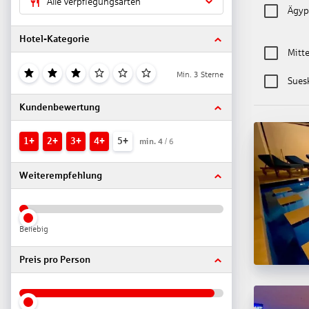
Alle Verpflegungsarten
Ägyp
Hotel-Kategorie
Mitt
Min. 3 Sterne
Sues
Kundenbewertung
1+
2+
3+
4+
5+
min.
4
/ 6
Weiterempfehlung
Beliebig
Preis pro Person