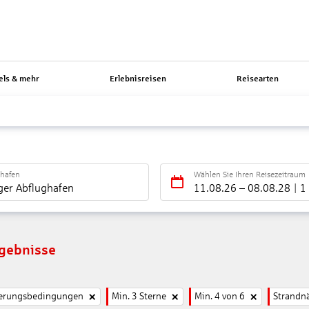
els & mehr
Erlebnisreisen
Reisearten
ghafen
Wählen Sie Ihren Reisezeitraum
ger Abflughafen
11.08.26
–
08.08.28
1
rgebnisse
nierungsbedingungen
Min. 3 Sterne
Min. 4 von 6
Strandn