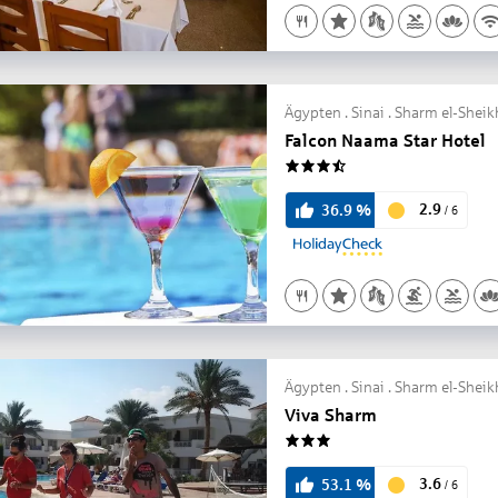
Ägypten . Sinai . Sharm el-Sheik
Falcon Naama Star Hotel
3.5
2.9
36.9
%
/
6
Ägypten . Sinai . Sharm el-Sheik
Viva Sharm
3
3.6
53.1
%
/
6