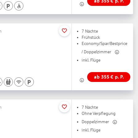
ab
355
€
p. P.
h
7 Nächte
Frühstück
Economy/Spar/Bestprice
/ Doppelzimmer
inkl. Flüge
ab
355
€
p. P.
h
7 Nächte
Ohne Verpflegung
Doppelzimmer
inkl. Flüge