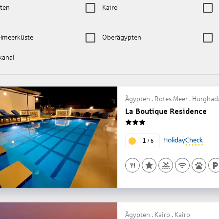
ten
Kairo
elmeerküste
Oberägypten
kanal
Ägypten . Rotes Meer . Hurghad
La Boutique Residence
3
1
/
6
Ägypten . Kairo . Kairo