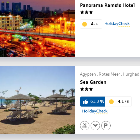
Panorama Ramsis Hotel
3
4
/
6
Ägypten . Rotes Meer . Hurghad
Sea Garden
3
4.1
61.3
%
/
6