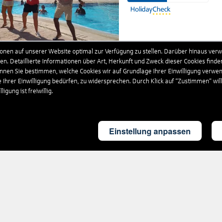
nen auf unserer Website optimal zur Verfügung zu stellen. Darüber hinaus verwe
n. Detaillierte Informationen über Art, Herkunft und Zweck dieser Cookies finde
Ägypten . Rotes Meer . El Quseir
önnen Sie bestimmen, welche Cookies wir auf Grundlage Ihrer Einwilligung verwe
Dolphin Continental Hotel
e Ihrer Einwilligung bedürfen, zu widersprechen. Durch Klick auf “Zustimmen“ wil
igung ist freiwillig.
3
4.9
100
%
/
6
Einstellung anpassen
Ägypten . Rotes Meer . El Quseir
Coral Hills Resort & SPA
4