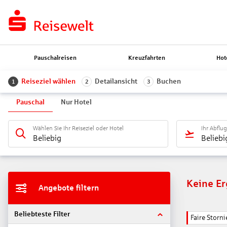
Pauschalreisen
Kreuzfahrten
Hot
Reiseziel wählen
Detailansicht
Buchen
1
2
3
Pauschal
Nur Hotel
Wählen Sie Ihr Reiseziel oder Hotel
Ihr Abflu
Beliebig
Beliebi
Keine E
Angebote filtern
Beliebteste Filter
Faire Stor