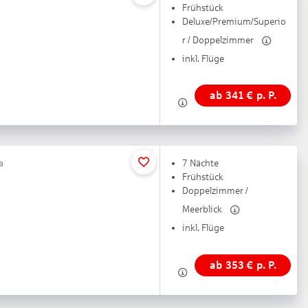
Frühstück
Deluxe/Premium/Superio
r / Doppelzimmer
inkl. Flüge
ab
341
€
p. P.
a
7 Nächte
Frühstück
Doppelzimmer /
Meerblick
inkl. Flüge
ab
353
€
p. P.