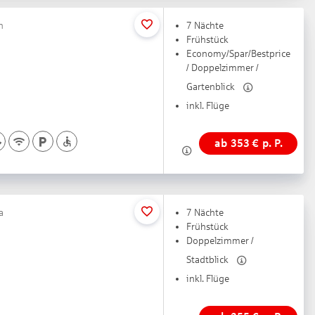
h
7 Nächte
Frühstück
Economy/Spar/Bestprice
/ Doppelzimmer /
Gartenblick
inkl. Flüge
ab
353
€
p. P.
a
7 Nächte
Frühstück
Doppelzimmer /
Stadtblick
inkl. Flüge