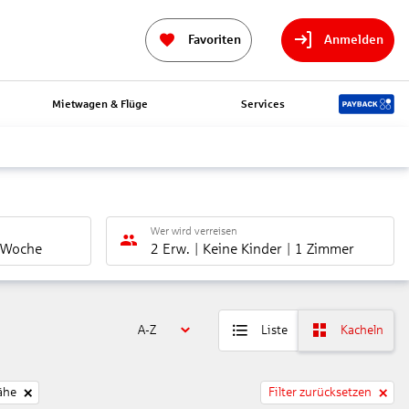
Favoriten
Anmelden
Mietwagen & Flüge
Services
Wer wird verreisen
 Woche
2 Erw.
Keine Kinder
1 Zimmer
A-Z
Liste
Kacheln
ähe
Filter zurücksetzen