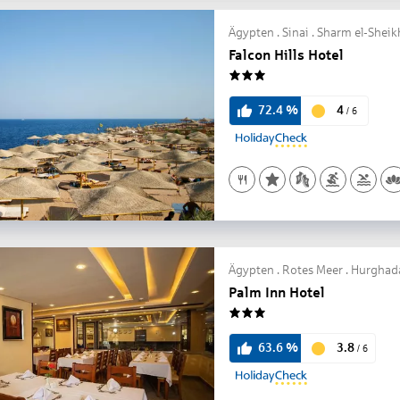
Ägypten . Sinai . Sharm el-Sheik
Falcon Hills Hotel
3
4
72.4
%
/
6
Ägypten . Rotes Meer . Hurghad
Palm Inn Hotel
3
3.8
63.6
%
/
6