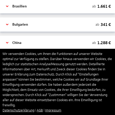
1.661
€
ab
Brasilien
341
€
ab
Bulgarien
1.288
€
ab
China
Wir verwenden Cookies, um Ihnen die Funktionen auf unserer Website
optimal zur Verfügung zu stellen. Darüber hinaus verwenden wir Cookies, die
1.286
€
ab
Costa Rica
lediglich zur statistischen Analyse/Messung genutzt werden. Detaillierte
Informationen über Art, Herkunft und Zweck dieser Cookies finden Sie in
unserer Erklärung zum Datenschutz. Durch Klick auf "Einstellungen
1.231
€
ab
Curaçao
anpassen" können Sie bestimmen, welche Cookies wir auf Grundlage Ihrer
Einwilligung verwenden dürfen. Sie haben außerdem jederzeit die
Möglichkeit, dem Einsatz von Cookies, die Ihrer Einwilligung bedürfen, zu
widersprechen. Durch Klick auf “Zustimmen“ willigen Sie der Verwendung
903
€
ab
Dänemark
aller auf dieser Website einsetzbaren Cookies ein. Ihre Einwilligung ist
freiwillig.
Datenschutzerklärung
|
AGB
|
Impressum