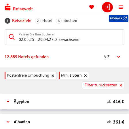
Reiseziele
Hotel
Buchen
1
2
3
Passen Sie Ihre Suche an
02.05.25
–
29.04.27
,
2 Erwachsene
12.889
Hotels gefunden
A-Z
Kostenfreie Umbuchung
Min. 1 Stern
Filter zurücksetzen
416
€
ab
Ägypten
361
€
ab
Albanien