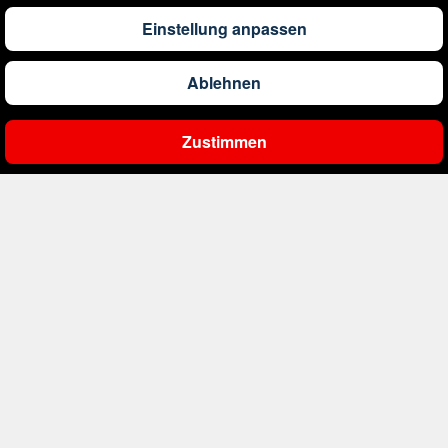
843
€
ab
Deutschland
Einstellung anpassen
1.057
€
ab
Dominikanische Republik
Ablehnen
Zustimmen
767
€
ab
Finnland
Ergebnisse filtern
498
€
ab
Frankreich
1.019
€
ab
Gambia
1.663
€
ab
Grenada
322
€
ab
Griechenland